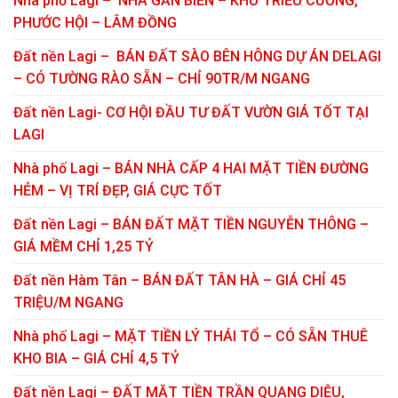
Nhà phố Lagi – NHÀ GẦN BIỂN – KHU TRIỀU CƯỜNG,
PHƯỚC HỘI – LÂM ĐỒNG
Đất nền Lagi – BÁN ĐẤT SÀO BÊN HÔNG DỰ ÁN DELAGI
– CÓ TƯỜNG RÀO SẴN – CHỈ 90TR/M NGANG
Đất nền Lagi- CƠ HỘI ĐẦU TƯ ĐẤT VƯỜN GIÁ TỐT TẠI
LAGI
Nhà phố Lagi – BÁN NHÀ CẤP 4 HAI MẶT TIỀN ĐƯỜNG
HẺM – VỊ TRÍ ĐẸP, GIÁ CỰC TỐT
Đất nền Lagi – BÁN ĐẤT MẶT TIỀN NGUYỄN THÔNG –
GIÁ MỀM CHỈ 1,25 TỶ
Đất nền Hàm Tân – BÁN ĐẤT TÂN HÀ – GIÁ CHỈ 45
TRIỆU/M NGANG
Nhà phố Lagi – MẶT TIỀN LÝ THÁI TỔ – CÓ SẴN THUÊ
KHO BIA – GIÁ CHỈ 4,5 TỶ
Đất nền Lagi – ĐẤT MẶT TIỀN TRẦN QUANG DIỆU,