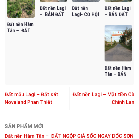
Đất nền Lagi
Đất nền Lagi
Đất nền
– BÁN ĐẤT
– BÁN ĐẤT
Lagi- CƠ HỘI
SÀO BÊN
MẶT TIỀN
ĐẦU TƯ ĐẤT
Đất nền Hàm
HÔNG DỰ ÁN
NGUYỄN
VƯỜN GIÁ
Tân – ĐẤT
DELAGI – CÓ
THÔNG –
TỐT TẠI
NGỘP GIÁ
TƯỜNG RÀO
GIÁ MỀM CHỈ
LAGI
SỐC NGAY
SẴN – CHỈ
1,25 TỶ
DỐC SƠN MỸ
90TR/M
– ĐÓN ĐẦU
NGANG
KHU CÔNG
NGHIỆP
Đất nền Hàm
Tân – BÁN
ĐẤT TÂN HÀ
– GIÁ CHỈ 45
TRIỆU/M
Đất mẫu Lagi – Đất sát
Đất nền Lagi – Mặt tiền Cù
NGANG
Novaland Phan Thiết
Chính Lan
SẢN PHẨM MỚI
Đất nền Hàm Tân – ĐẤT NGỘP GIÁ SỐC NGAY DỐC SƠN