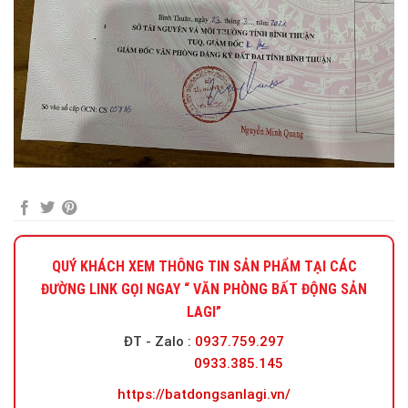
QUÝ KHÁCH XEM THÔNG TIN SẢN PHẨM TẠI CÁC
ĐƯỜNG LINK GỌI NGAY “ VĂN PHÒNG BẤT ĐỘNG SẢN
LAGI”
ĐT - Zalo
:
0937.759.297
0933.385.145
https://batdongsanlagi.vn/