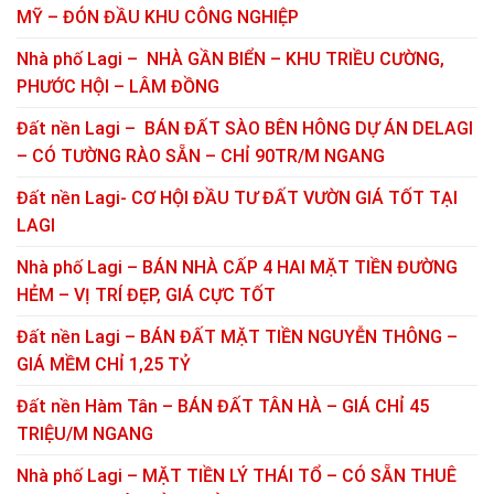
MỸ – ĐÓN ĐẦU KHU CÔNG NGHIỆP
Nhà phố Lagi – NHÀ GẦN BIỂN – KHU TRIỀU CƯỜNG,
PHƯỚC HỘI – LÂM ĐỒNG
Đất nền Lagi – BÁN ĐẤT SÀO BÊN HÔNG DỰ ÁN DELAGI
– CÓ TƯỜNG RÀO SẴN – CHỈ 90TR/M NGANG
Đất nền Lagi- CƠ HỘI ĐẦU TƯ ĐẤT VƯỜN GIÁ TỐT TẠI
LAGI
Nhà phố Lagi – BÁN NHÀ CẤP 4 HAI MẶT TIỀN ĐƯỜNG
HẺM – VỊ TRÍ ĐẸP, GIÁ CỰC TỐT
Đất nền Lagi – BÁN ĐẤT MẶT TIỀN NGUYỄN THÔNG –
GIÁ MỀM CHỈ 1,25 TỶ
Đất nền Hàm Tân – BÁN ĐẤT TÂN HÀ – GIÁ CHỈ 45
TRIỆU/M NGANG
Nhà phố Lagi – MẶT TIỀN LÝ THÁI TỔ – CÓ SẴN THUÊ