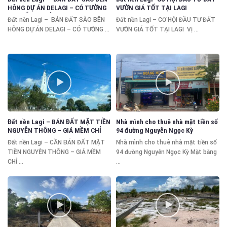
HÔNG DỰ ÁN DELAGI – CÓ TƯỜNG
VƯỜN GIÁ TỐT TẠI LAGI
RÀO SẴN – CHỈ 90TR/M NGANG
Đất nền Lagi – BÁN ĐẤT SÀO BÊN
Đất nền Lagi – CƠ HỘI ĐẦU TƯ ĐẤT
HÔNG DỰ ÁN DELAGI – CÓ TƯỜNG ...
VƯỜN GIÁ TỐT TẠI LAGI Vị ...
Đất nền Lagi – BÁN ĐẤT MẶT TIỀN
Nhà mình cho thuê nhà mặt tiền số
NGUYỄN THÔNG – GIÁ MỀM CHỈ
94 đường Nguyễn Ngọc Kỳ
1,25 TỶ
Đất nền Lagi – CẦN BÁN ĐẤT MẶT
Nhà mình cho thuê nhà mặt tiền số
TIỀN NGUYỄN THÔNG – GIÁ MỀM
94 đường Nguyễn Ngọc Kỳ Mặt bằng
CHỈ ...
...