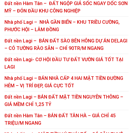
Đất nền Hàm Tân – ĐẤT NGỘP GIÁ SỐC NGAY DỐC SƠN
MỸ – ĐÓN ĐẦU KHU CÔNG NGHIỆP
Nhà phố Lagi – NHÀ GẦN BIỂN – KHU TRIỀU CƯỜNG,
PHƯỚC HỘI – LÂM ĐỒNG
Đất nền Lagi – BÁN ĐẤT SÀO BÊN HÔNG DỰ ÁN DELAGI
– CÓ TƯỜNG RÀO SẴN – CHỈ 90TR/M NGANG
Đất nền Lagi- CƠ HỘI ĐẦU TƯ ĐẤT VƯỜN GIÁ TỐT TẠI
LAGI
Nhà phố Lagi – BÁN NHÀ CẤP 4 HAI MẶT TIỀN ĐƯỜNG
HẺM – VỊ TRÍ ĐẸP, GIÁ CỰC TỐT
Đất nền Lagi – BÁN ĐẤT MẶT TIỀN NGUYỄN THÔNG –
GIÁ MỀM CHỈ 1,25 TỶ
Đất nền Hàm Tân – BÁN ĐẤT TÂN HÀ – GIÁ CHỈ 45
TRIỆU/M NGANG