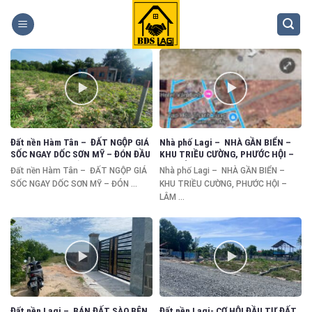
Skip
to
content
Đất nền Hàm Tân – ĐẤT NGỘP GIÁ
Nhà phố Lagi – NHÀ GẦN BIỂN –
SỐC NGAY DỐC SƠN MỸ – ĐÓN ĐẦU
KHU TRIỀU CƯỜNG, PHƯỚC HỘI –
KHU CÔNG NGHIỆP
LÂM ĐỒNG
Đất nền Hàm Tân – ĐẤT NGỘP GIÁ
Nhà phố Lagi – NHÀ GẦN BIỂN –
SỐC NGAY DỐC SƠN MỸ – ĐÓN ...
KHU TRIỀU CƯỜNG, PHƯỚC HỘI –
LÂM ...
Đất nền Lagi – BÁN ĐẤT SÀO BÊN
Đất nền Lagi- CƠ HỘI ĐẦU TƯ ĐẤT