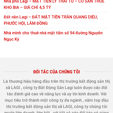
Nhà phố Lagi – MẶT TIỀN LÝ THÁI TỔ – CÓ SẴN THUÊ
KHO BIA – GIÁ CHỈ 4,5 TỶ
Đất nền Lagi – ĐẤT MẶT TIỀN TRẦN QUANG DIỆU,
PHƯỚC HỘI, LÂM ĐỒNG
Nhà mình cho thuê nhà mặt tiền số 94 đường Nguyễn
Ngọc Kỳ
ĐỐI TÁC CỦA CHÚNG TÔI
Là thương hiệu hàng đầu trên thị trường bất động sản thị
xã LAGI , công ty Bất Động Sản Lagi luôn được các đối
tác đánh giá cao về năng lực và uy tín kinh doanh. Với
mục tiêu trở thành một công ty đa ngành , nằm top đầu
thị trường bất động sản thị xã LAGI, công ty chúng tôi
muốn liên doanh, liên kết...với tất cả các đối tác có cùng