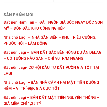
SẢN PHẨM MỚI
Đất nền Hàm Tân – ĐẤT NGỘP GIÁ SỐC NGAY DỐC SƠN
MỸ – ĐÓN ĐẦU KHU CÔNG NGHIỆP
Nhà phố Lagi – NHÀ GẦN BIỂN – KHU TRIỀU CƯỜNG,
PHƯỚC HỘI – LÂM ĐỒNG
Đất nền Lagi – BÁN ĐẤT SÀO BÊN HÔNG DỰ ÁN DELAGI
– CÓ TƯỜNG RÀO SẴN – CHỈ 90TR/M NGANG
Đất nền Lagi- CƠ HỘI ĐẦU TƯ ĐẤT VƯỜN GIÁ TỐT TẠI
LAGI
Nhà phố Lagi – BÁN NHÀ CẤP 4 HAI MẶT TIỀN ĐƯỜNG
HẺM – VỊ TRÍ ĐẸP, GIÁ CỰC TỐT
Đất nền Lagi – BÁN ĐẤT MẶT TIỀN NGUYỄN THÔNG –
GIÁ MỀM CHỈ 1,25 TỶ