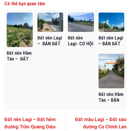
Có thể bạn quan tâm
Đất nền Lagi
Đất nền Lagi
Đất nền
– BÁN ĐẤT
– BÁN ĐẤT
Lagi- CƠ HỘI
SÀO BÊN
MẶT TIỀN
ĐẦU TƯ ĐẤT
Đất nền Hàm
HÔNG DỰ ÁN
NGUYỄN
VƯỜN GIÁ
Tân – ĐẤT
DELAGI – CÓ
THÔNG –
TỐT TẠI
NGỘP GIÁ
TƯỜNG RÀO
GIÁ MỀM CHỈ
LAGI
SỐC NGAY
SẴN – CHỈ
1,25 TỶ
DỐC SƠN MỸ
90TR/M
– ĐÓN ĐẦU
NGANG
KHU CÔNG
NGHIỆP
Đất nền Hàm
Tân – BÁN
ĐẤT TÂN HÀ
– GIÁ CHỈ 45
TRIỆU/M
Đất nền Lagi – Đất hẻm
Đất mẫu Lagi – Đất sào
NGANG
đường Trần Quang Diệu
đường Cù Chính Lan