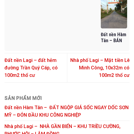
DELAGI – CÓ
THÔNG –
TỐT TẠI
NGỘP GIÁ
TƯỜNG RÀO
GIÁ MỀM CHỈ
LAGI
SỐC NGAY
SẴN – CHỈ
1,25 TỶ
DỐC SƠN MỸ
90TR/M
– ĐÓN ĐẦU
NGANG
KHU CÔNG
NGHIỆP
Đất nền Hàm
Tân – BÁN
ĐẤT TÂN HÀ
– GIÁ CHỈ 45
TRIỆU/M
Đất nền Lagi – đất hẻm
Nhà phố Lagi – Mặt tiền Lê
NGANG
đường Trần Quý Cáp, có
Minh Công, 10x32m có
100m2 thổ cư
100m2 thổ cư
SẢN PHẨM MỚI
Đất nền Hàm Tân – ĐẤT NGỘP GIÁ SỐC NGAY DỐC SƠN
MỸ – ĐÓN ĐẦU KHU CÔNG NGHIỆP
Nhà phố Lagi – NHÀ GẦN BIỂN – KHU TRIỀU CƯỜNG,
PHƯỚC HỘI – LÂM ĐỒNG