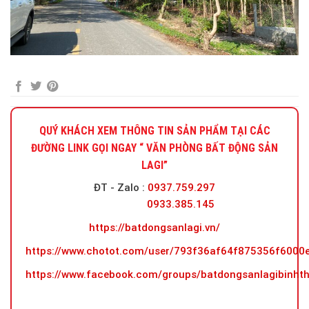
QUÝ KHÁCH XEM THÔNG TIN SẢN PHẨM TẠI CÁC
ĐƯỜNG LINK GỌI NGAY “ VĂN PHÒNG BẤT ĐỘNG SẢN
LAGI”
ĐT - Zalo
:
0937.759.297
0933.385.145
https://batdongsanlagi.vn/
https://www.chotot.com/user/793f36af64f875356f600
https://www.facebook.com/groups/batdongsanlagibinht