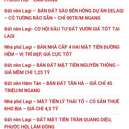
Đất nền Lagi – BÁN ĐẤT SÀO BÊN HÔNG DỰ ÁN DELAGI
– CÓ TƯỜNG RÀO SẴN – CHỈ 90TR/M NGANG
Đất nền Lagi- CƠ HỘI ĐẦU TƯ ĐẤT VƯỜN GIÁ TỐT TẠI
LAGI
Nhà phố Lagi – BÁN NHÀ CẤP 4 HAI MẶT TIỀN ĐƯỜNG
HẺM – VỊ TRÍ ĐẸP, GIÁ CỰC TỐT
Đất nền Lagi – BÁN ĐẤT MẶT TIỀN NGUYỄN THÔNG –
GIÁ MỀM CHỈ 1,25 TỶ
Đất nền Hàm Tân – BÁN ĐẤT TÂN HÀ – GIÁ CHỈ 45
TRIỆU/M NGANG
Nhà phố Lagi – MẶT TIỀN LÝ THÁI TỔ – CÓ SẴN THUÊ
KHO BIA – GIÁ CHỈ 4,5 TỶ
Đất nền Lagi – ĐẤT MẶT TIỀN TRẦN QUANG DIỆU,
PHƯỚC HỘI, LÂM ĐỒNG