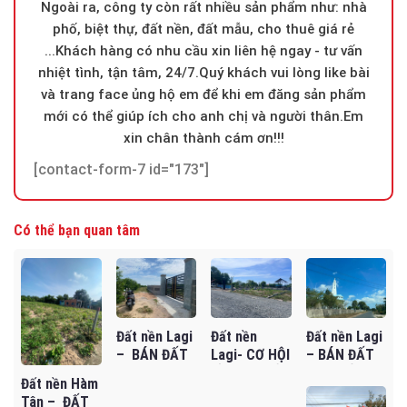
Ngoài ra, công ty còn rất nhiều sản phẩm như: nhà
phố, biệt thự, đất nền, đất mẫu, cho thuê giá rẻ
...Khách hàng có nhu cầu xin liên hệ ngay - tư vấn
nhiệt tình, tận tâm, 24/7.Quý khách vui lòng like bài
và trang face ủng hộ em để khi em đăng sản phẩm
mới có thể giúp ích cho anh chị và người thân.Em
xin chân thành cám ơn!!!
[contact-form-7 id="173"]
Có thể bạn quan tâm
Đất nền Lagi
Đất nền Lagi
Đất nền
– BÁN ĐẤT
– BÁN ĐẤT
Lagi- CƠ HỘI
SÀO BÊN
MẶT TIỀN
ĐẦU TƯ ĐẤT
Đất nền Hàm
HÔNG DỰ ÁN
NGUYỄN
VƯỜN GIÁ
Tân – ĐẤT