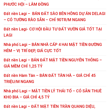
PHƯỚC HỘI – LÂM ĐỒNG
Đất nền Lagi – BÁN ĐẤT SÀO BÊN HÔNG DỰ ÁN DELAGI
– CÓ TƯỜNG RÀO SẴN – CHỈ 90TR/M NGANG
Đất nền Lagi- CƠ HỘI ĐẦU TƯ ĐẤT VƯỜN GIÁ TỐT TẠI
LAGI
Nhà phố Lagi – BÁN NHÀ CẤP 4 HAI MẶT TIỀN ĐƯỜNG
HẺM – VỊ TRÍ ĐẸP, GIÁ CỰC TỐT
Đất nền Lagi – BÁN ĐẤT MẶT TIỀN NGUYỄN THÔNG –
GIÁ MỀM CHỈ 1,25 TỶ
Đất nền Hàm Tân – BÁN ĐẤT TÂN HÀ – GIÁ CHỈ 45
TRIỆU/M NGANG
Nhà phố Lagi – MẶT TIỀN LÝ THÁI TỔ – CÓ SẴN THUÊ
KHO BIA – GIÁ CHỈ 4,5 TỶ
Đất nền Lagi – ĐẤT MẶT TIỀN TRẦN QUANG DIỆU,