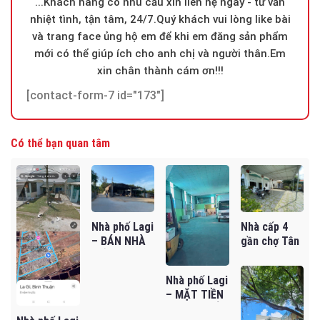
...Khách hàng có nhu cầu xin liên hệ ngay - tư vấn
nhiệt tình, tận tâm, 24/7.Quý khách vui lòng like bài
và trang face ủng hộ em để khi em đăng sản phẩm
mới có thể giúp ích cho anh chị và người thân.Em
xin chân thành cám ơn!!!
[contact-form-7 id="173"]
Có thể bạn quan tâm
Nhà phố Lagi
Nhà cấp 4
– BÁN NHÀ
gần chợ Tân
CẤP 4 HAI
Thiện giá rẻ
MẶT TIỀN
cần bán gấp
Nhà phố Lagi
ĐƯỜNG HẺM
– MẶT TIỀN
– VỊ TRÍ ĐẸP,
LÝ THÁI TỔ
GIÁ CỰC