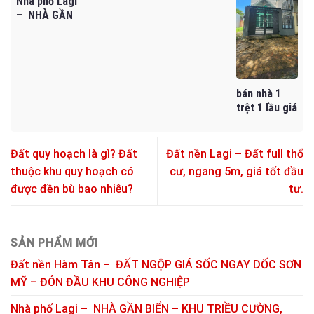
Nhà phố Lagi
– CÓ SẴN
TỐT
– NHÀ GẦN
THUÊ KHO
BIỂN – KHU
BIA – GIÁ
TRIỀU
CHỈ 4,5 TỶ
CƯỜNG,
PHƯỚC HỘI
– LÂM ĐỒNG
bán nhà 1
trệt 1 lầu giá
rẻ đường
Đặng Văn
Ngữ
Đất quy hoạch là gì? Đất
Đất nền Lagi – Đất full thổ
thuộc khu quy hoạch có
cư, ngang 5m, giá tốt đầu
được đền bù bao nhiêu?
tư.
SẢN PHẨM MỚI
Đất nền Hàm Tân – ĐẤT NGỘP GIÁ SỐC NGAY DỐC SƠN
MỸ – ĐÓN ĐẦU KHU CÔNG NGHIỆP
Nhà phố Lagi – NHÀ GẦN BIỂN – KHU TRIỀU CƯỜNG,