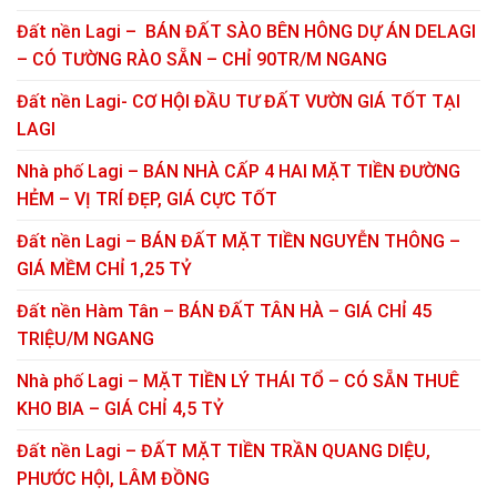
Đất nền Lagi – BÁN ĐẤT SÀO BÊN HÔNG DỰ ÁN DELAGI
– CÓ TƯỜNG RÀO SẴN – CHỈ 90TR/M NGANG
Đất nền Lagi- CƠ HỘI ĐẦU TƯ ĐẤT VƯỜN GIÁ TỐT TẠI
LAGI
Nhà phố Lagi – BÁN NHÀ CẤP 4 HAI MẶT TIỀN ĐƯỜNG
HẺM – VỊ TRÍ ĐẸP, GIÁ CỰC TỐT
Đất nền Lagi – BÁN ĐẤT MẶT TIỀN NGUYỄN THÔNG –
GIÁ MỀM CHỈ 1,25 TỶ
Đất nền Hàm Tân – BÁN ĐẤT TÂN HÀ – GIÁ CHỈ 45
TRIỆU/M NGANG
Nhà phố Lagi – MẶT TIỀN LÝ THÁI TỔ – CÓ SẴN THUÊ
KHO BIA – GIÁ CHỈ 4,5 TỶ
Đất nền Lagi – ĐẤT MẶT TIỀN TRẦN QUANG DIỆU,
PHƯỚC HỘI, LÂM ĐỒNG