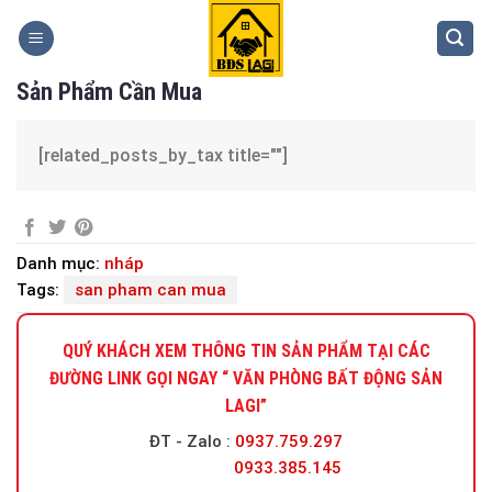
Skip
to
content
Sản Phẩm Cần Mua
[related_posts_by_tax title=""]
Danh mục:
nháp
Tags:
san pham can mua
QUÝ KHÁCH XEM THÔNG TIN SẢN PHẨM TẠI CÁC
ĐƯỜNG LINK GỌI NGAY “ VĂN PHÒNG BẤT ĐỘNG SẢN
LAGI”
ĐT - Zalo
:
0937.759.297
0933.385.145